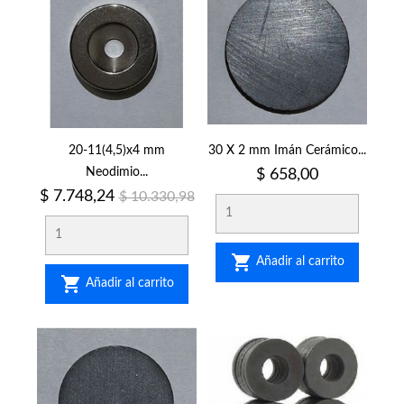
20-11(4,5)x4 mm
30 X 2 mm Imán Cerámico...
Neodimio...
Precio
$ 658,00
Precio
Precio
$ 7.748,24
$ 10.330,98
regular

Añadir al carrito

Añadir al carrito