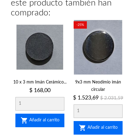
este producto también han
comprado:
-25%
10 x 3 mm Imán Cerámico...
9x3 mm Neodimio imán
Precio
circular
$ 168,00
Precio
Precio
$ 1.523,69
$ 2.031,59
regular

Añadir al carrito

Añadir al carrito