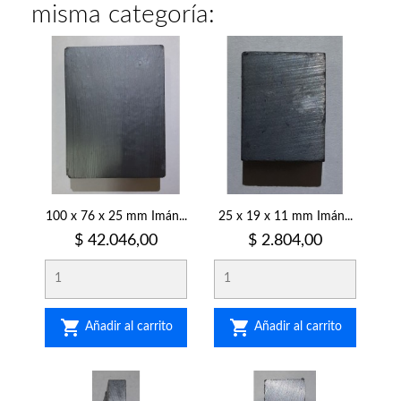
misma categoría:
100 x 76 x 25 mm Imán...
25 x 19 x 11 mm Imán...
Precio
Precio
$ 42.046,00
$ 2.804,00


Añadir al carrito
Añadir al carrito