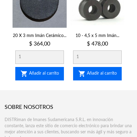
20 X 3 mm Imán Cerámico...
10 - 4,5 x 5 mm Imán...
Precio
Precio
$ 364,00
$ 478,00


Añadir al carrito
Añadir al carrito
SOBRE NOSOTROS
DISTRiman de Imanes Sudamericana S.R.L. en innovación
constante, lanza este sitio de comercio electrónico para brindar una
mejor atención a sus clientes, buscando ser más ágil y más seguro a