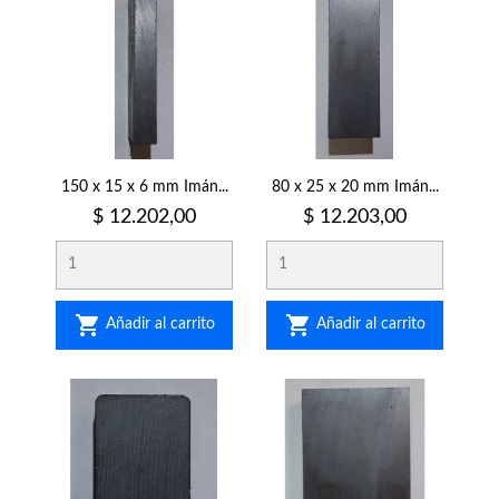
150 x 15 x 6 mm Imán...
80 x 25 x 20 mm Imán...
Precio
Precio
$ 12.202,00
$ 12.203,00


Añadir al carrito
Añadir al carrito