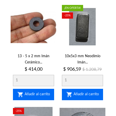
¡EN OFERTA!
-25%
13 - 5 x 2 mm Imán
10x5x3 mm Neodimio
Cerámico...
Imán...
Precio
Precio
Precio
$ 414,00
$ 906,59
$ 1.208,79
regular


Añadir al carrito
Añadir al carrito
-25%