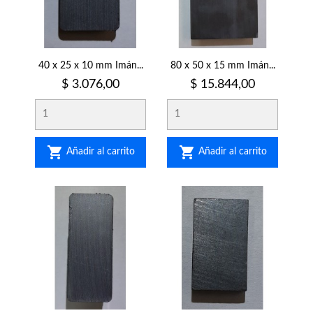
40 x 25 x 10 mm Imán...
80 x 50 x 15 mm Imán...
Precio
Precio
$ 3.076,00
$ 15.844,00


Añadir al carrito
Añadir al carrito