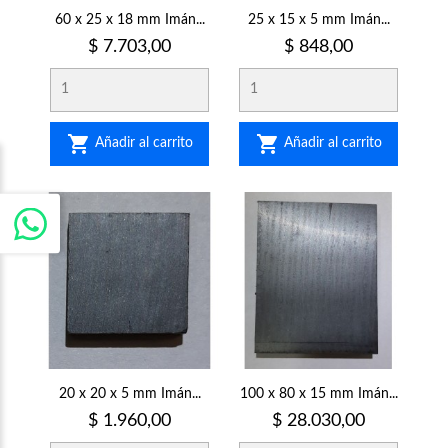
60 x 25 x 18 mm Imán...
25 x 15 x 5 mm Imán...
Precio
Precio
$ 7.703,00
$ 848,00


Añadir al carrito
Añadir al carrito
20 x 20 x 5 mm Imán...
100 x 80 x 15 mm Imán...
Precio
Precio
$ 1.960,00
$ 28.030,00