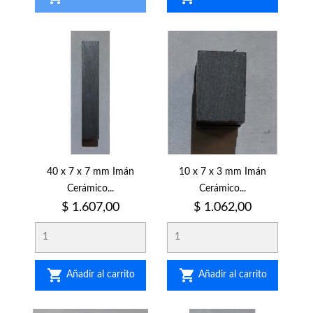
40 x 7 x 7 mm Imán
10 x 7 x 3 mm Imán
Cerámico...
Cerámico...
Precio
Precio
$ 1.607,00
$ 1.062,00


Añadir al carrito
Añadir al carrito