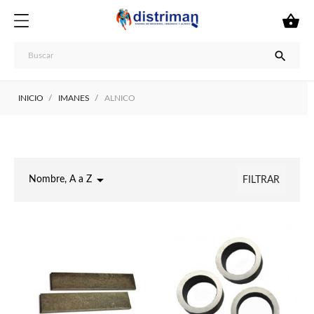


INICIO
IMANES
ALNICO

Nombre, A a Z
FILTRAR