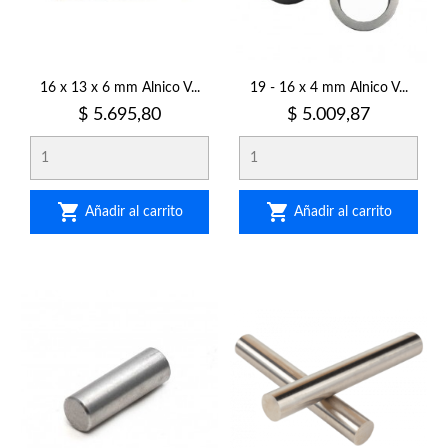
16 x 13 x 6 mm Alnico V...
19 - 16 x 4 mm Alnico V...
Precio
Precio
$ 5.695,80
$ 5.009,87


Añadir al carrito
Añadir al carrito