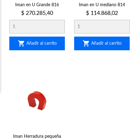
Iman en U Grande 816
Iman en U mediano 814
Precio
Precio
$ 270.285,40
$ 114.868,02


Añadir al carrito
Añadir al carrito
Iman Herradura pequeña