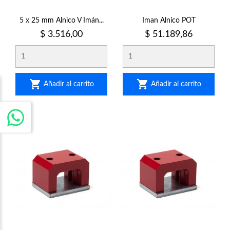
5 x 25 mm Alnico V Imán...
Iman Alnico POT
Precio
Precio
$ 3.516,00
$ 51.189,86


Añadir al carrito
Añadir al carrito