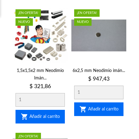
¡EN OFERTA!
¡EN OFERTA!
NUEVO
NUEVO
1,5x1,5x2 mm Neodimio
6x2,5 mm Neodimio imán...
Imán...
Precio
$ 947,43
Precio
$ 321,86

Añadir al carrito

Añadir al carrito
¡EN OFERTA!