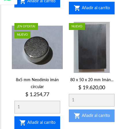

Añadir al carrito

Añadir al carrito
¡EN OFERTA!
NUEVO
NUEVO
8x5 mm Neodimio imán
80 x 50 x 20 mm Imán...
circular
Precio
$ 19.620,00
Precio
$ 1.254,77

Añadir al carrito

Añadir al carrito