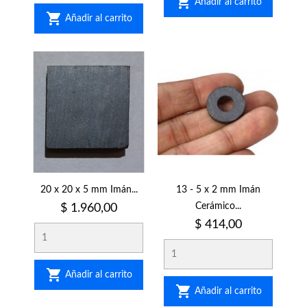

Añadir al carrito

Añadir al carrito
20 x 20 x 5 mm Imán...
13 - 5 x 2 mm Imán
Precio
Cerámico...
$ 1.960,00
Precio
$ 414,00

Añadir al carrito

Añadir al carrito