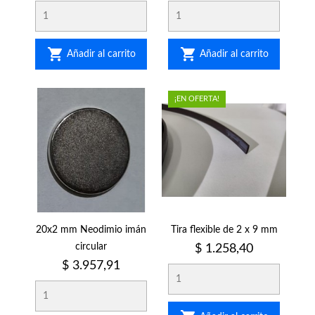


Añadir al carrito
Añadir al carrito
¡EN OFERTA!
20x2 mm Neodimio imán
Tira flexible de 2 x 9 mm
circular
Precio
$ 1.258,40
Precio
$ 3.957,91