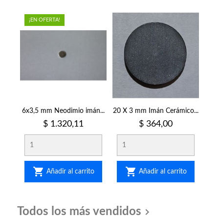
¡EN OFERTA!
6x3,5 mm Neodimio imán...
20 X 3 mm Imán Cerámico...
Precio
Precio
$ 1.320,11
$ 364,00


Añadir al carrito
Añadir al carrito
Todos los más vendidos
