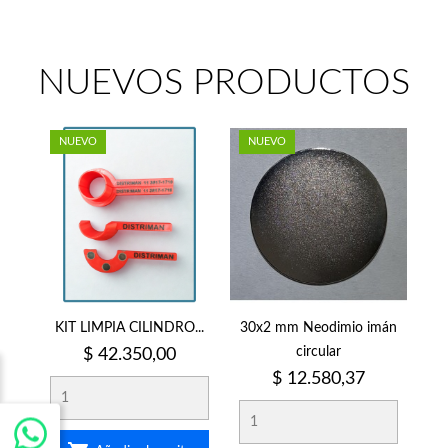
NUEVOS PRODUCTOS
NUEVO
NUEVO
KIT LIMPIA CILINDRO...
30x2 mm Neodimio imán
Precio
circular
$ 42.350,00
Precio
$ 12.580,37