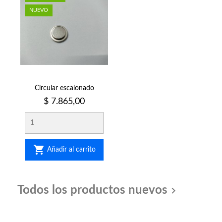
NUEVO
Circular escalonado
Precio
$ 7.865,00

Añadir al carrito
Todos los productos nuevos
