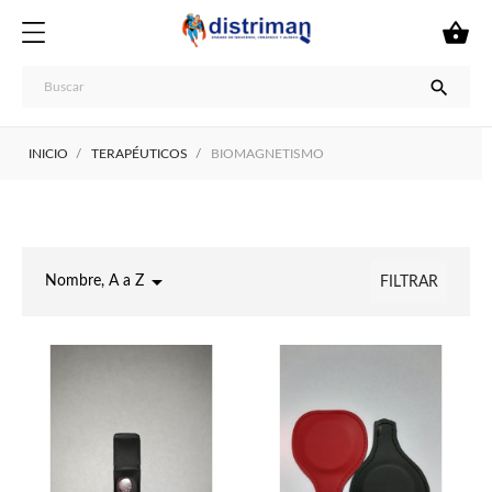


INICIO
TERAPÉUTICOS
BIOMAGNETISMO

Nombre, A a Z
FILTRAR