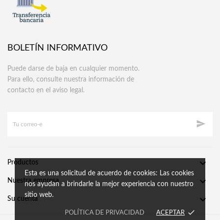
BOLETÍN INFORMATIVO
Puede darse de baja en cualquier momento.
Para ello, consulte nuestra información de
contacto en el aviso legal.


Productos
Esta es una solicitud de acuerdo de cookies: Las cookies

Nuestra empresa
nos ayudan a brindarle la mejor experiencia con nuestro
sitio web.

Su cuenta
done
POLÍTICA DE PRIVACIDAD
ACEPTAR