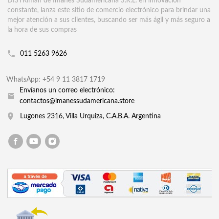
DISTRiman de Imanes Sudamericana S.R.L. en innovación
constante, lanza este sitio de comercio electrónico para brindar una
mejor atención a sus clientes, buscando ser más ágil y más seguro a
la hora de sus compras
011 5263 9626
WhatsApp: +54 9 11 3817 1719
Envíanos un correo electrónico:
contactos@imanessudamericana.store
Lugones 2316, Villa Urquiza, C.A.B.A. Argentina