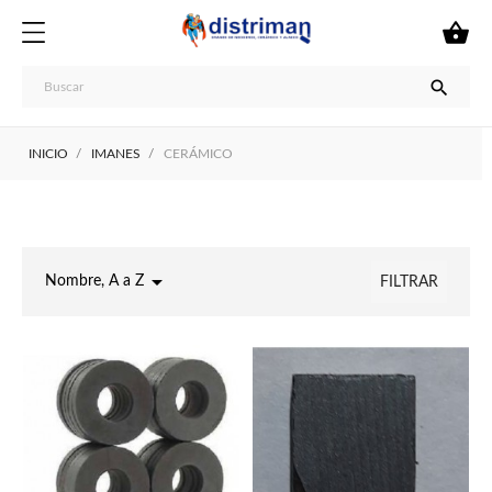


INICIO
IMANES
CERÁMICO

Nombre, A a Z
FILTRAR