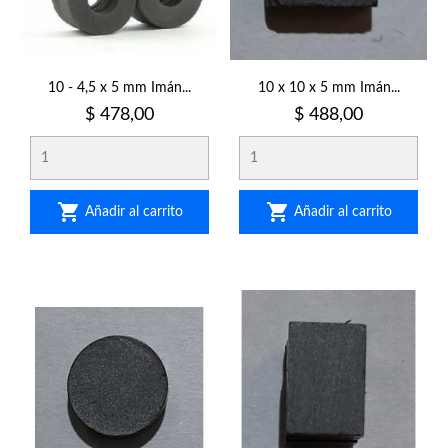
10 - 4,5 x 5 mm Imán...
10 x 10 x 5 mm Imán...
Precio
Precio
$ 478,00
$ 488,00


Añadir al carrito
Añadir al carrito