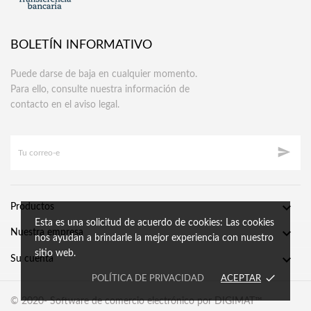
BOLETÍN INFORMATIVO
Puede darse de baja en cualquier momento.
Para ello, consulte nuestra información de
contacto en el aviso legal.


Productos
Esta es una solicitud de acuerdo de cookies: Las cookies

Nuestra empresa
nos ayudan a brindarle la mejor experiencia con nuestro
sitio web.

Su cuenta
done
POLÍTICA DE PRIVACIDAD
ACEPTAR
© 2020- Software de comercio electrónico por DIGIMAT™