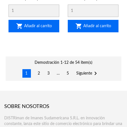


Añadir al carrito
Añadir al carrito
Demostración 1-12 de 54 item(s)

Siguiente
1
2
3
…
5
SOBRE NOSOTROS
DISTRiman de Imanes Sudamericana S.R.L. en innovación
constante, lanza este sitio de comercio electrónico para brindar una