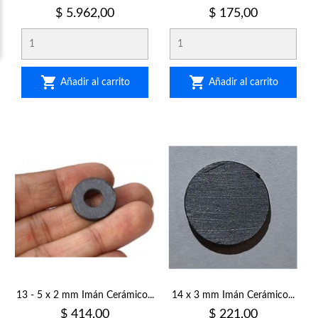
Precio
Precio
$ 5.962,00
$ 175,00


Añadir al carrito
Añadir al carrito
13 - 5 x 2 mm Imán Cerámico...
14 x 3 mm Imán Cerámico...
Precio
Precio
$ 414,00
$ 221,00