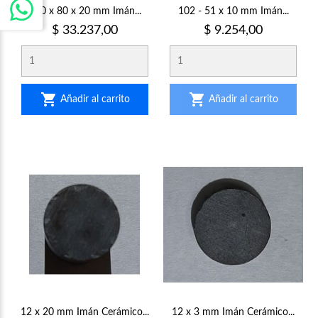
100 x 80 x 20 mm Imán...
102 - 51 x 10 mm Imán...
Precio
Precio
$ 33.237,00
$ 9.254,00


Añadir al carrito
Añadir al carrito
12 x 20 mm Imán Cerámico...
12 x 3 mm Imán Cerámico...