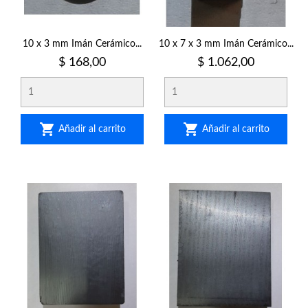
10 x 3 mm Imán Cerámico...
10 x 7 x 3 mm Imán Cerámico...
Precio
Precio
$ 168,00
$ 1.062,00


Añadir al carrito
Añadir al carrito