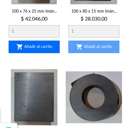
100 x 76 x 25 mm Imán...
100 x 80 x 15 mm Imán...
Precio
Precio
$ 42.046,00
$ 28.030,00


Añadir al carrito
Añadir al carrito