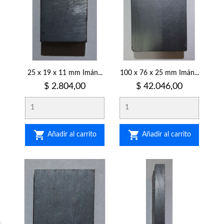
25 x 19 x 11 mm Imán...
100 x 76 x 25 mm Imán...
Precio
Precio
$ 2.804,00
$ 42.046,00


Añadir al carrito
Añadir al carrito