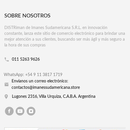
SOBRE NOSOTROS
DISTRiman de Imanes Sudamericana S.R.L. en innovación
constante, lanza este sitio de comercio electrónico para brindar una
mejor atención a sus clientes, buscando ser más ágil y más seguro a
la hora de sus compras
011 5263 9626
WhatsApp: +54 9 11 3817 1719
Envíanos un correo electrónico:
contactos@imanessudamericana.store
Lugones 2316, Villa Urquiza, C.A.B.A. Argentina