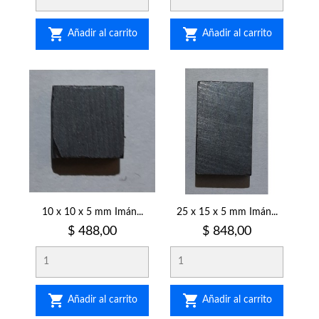


Añadir al carrito
Añadir al carrito
10 x 10 x 5 mm Imán...
25 x 15 x 5 mm Imán...
Precio
Precio
$ 488,00
$ 848,00


Añadir al carrito
Añadir al carrito