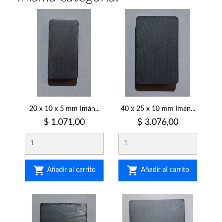
20 x 10 x 5 mm Imán...
40 x 25 x 10 mm Imán...
Precio
Precio
$ 1.071,00
$ 3.076,00


Añadir al carrito
Añadir al carrito