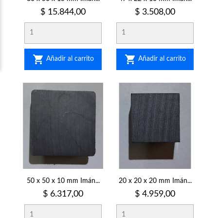
Precio
Precio
$ 15.844,00
$ 3.508,00


Añadir al carrito
Añadir al carrito
50 x 50 x 10 mm Imán...
20 x 20 x 20 mm Imán...
Precio
Precio
$ 6.317,00
$ 4.959,00