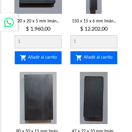
20 x 20 x 5 mm Imán...
150 x 15 x 6 mm Imán...
Precio
Precio
$ 1.960,00
$ 12.202,00


Añadir al carrito
Añadir al carrito
80 x 50 x 15 mm Imán...
47 x 22 x 10 mm Imán...