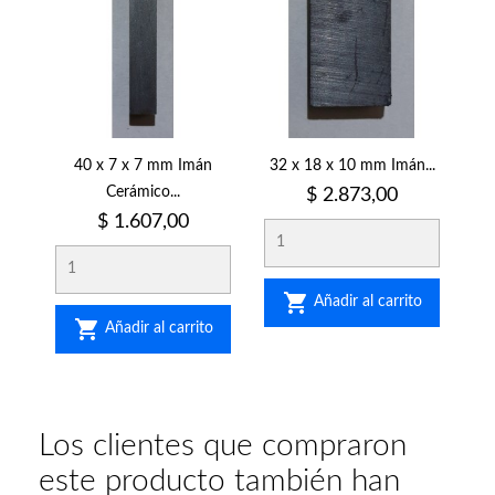
40 x 7 x 7 mm Imán
32 x 18 x 10 mm Imán...
Cerámico...
Precio
$ 2.873,00
Precio
$ 1.607,00

Añadir al carrito

Añadir al carrito
Los clientes que compraron
este producto también han