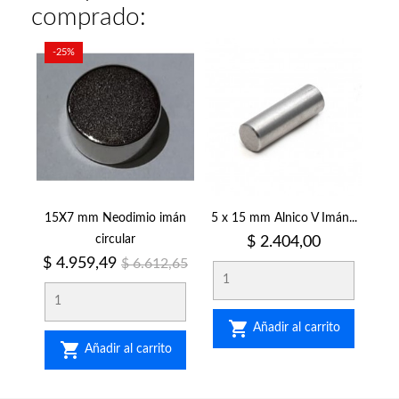
comprado:
-25%
15X7 mm Neodimio imán
5 x 15 mm Alnico V Imán...
circular
Precio
$ 2.404,00
Precio
Precio
$ 4.959,49
$ 6.612,65
regular

Añadir al carrito

Añadir al carrito