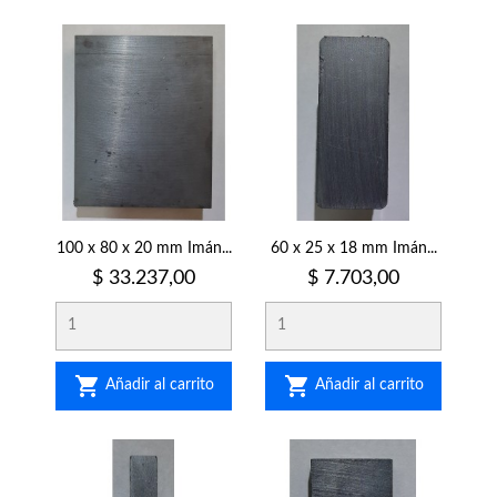
100 x 80 x 20 mm Imán...
60 x 25 x 18 mm Imán...
Precio
Precio
$ 33.237,00
$ 7.703,00


Añadir al carrito
Añadir al carrito