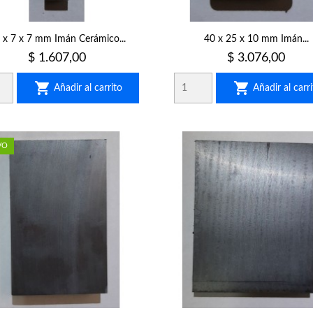
 x 7 x 7 mm Imán Cerámico...
40 x 25 x 10 mm Imán...
Precio
Precio
$ 1.607,00
$ 3.076,00


Añadir al carrito
Añadir al carri
VO