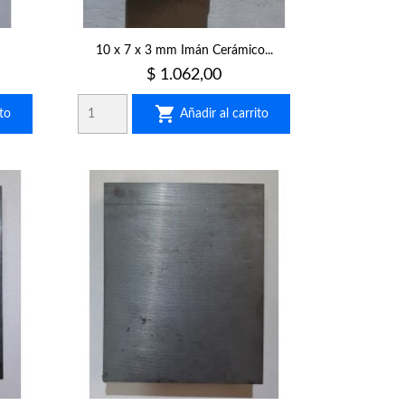
10 x 7 x 3 mm Imán Cerámico...
Precio
$ 1.062,00

to
Añadir al carrito