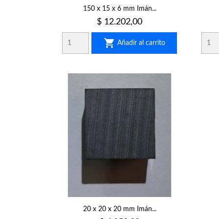
150 x 15 x 6 mm Imán...
Precio
$ 12.202,00

Añadir al carrito
20 x 20 x 20 mm Imán...