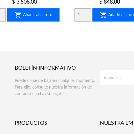
Precio
Precio
$ 3.508,00
$ 848,00


Añadir al carrito
Añadir al carri
BOLETÍN INFORMATIVO
Puede darse de baja en cualquier momento.
Para ello, consulte nuestra información de
contacto en el aviso legal.
PRODUCTOS
NUESTRA EM