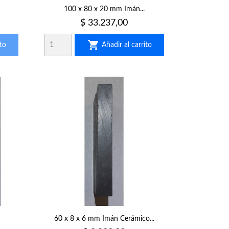
100 x 80 x 20 mm Imán...
Precio
$ 33.237,00

to
Añadir al carrito
60 x 8 x 6 mm Imán Cerámico...