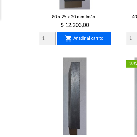
80 x 25 x 20 mm Imán...
40
Precio
$ 12.203,00

Añadir al carrito
NUE