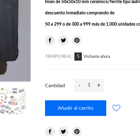
Imán de 50x50x10 mm cerámico/ferrite tipo ladril
descuento inmediato comprando de
50 a 299 o
de 300 a 999
más de 1.000 unidades
c
12
TIEMPO REAL:
Visitante ahora
-
+
Cantidad
Añadir al carrito