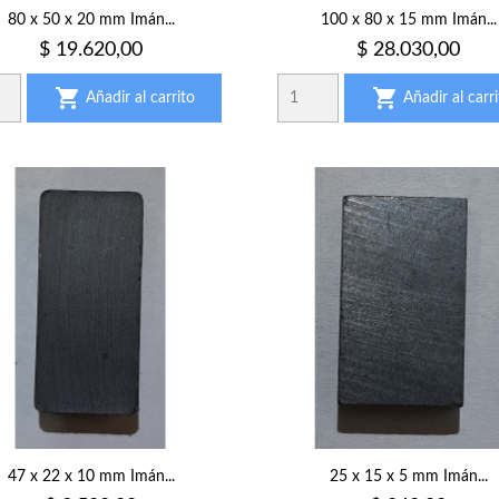
80 x 50 x 20 mm Imán...
100 x 80 x 15 mm Imán...
Precio
Precio
$ 19.620,00
$ 28.030,00


Añadir al carrito
Añadir al carri
47 x 22 x 10 mm Imán...
25 x 15 x 5 mm Imán...