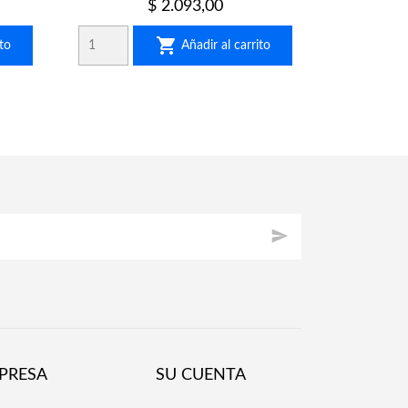
Precio
$ 2.093,00

to
Añadir al carrito

PRESA
SU CUENTA