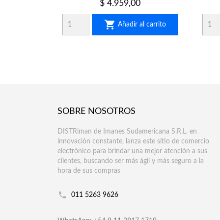
Precio
$ 4.959,00

Añadir al carrito
SOBRE NOSOTROS
DISTRiman de Imanes Sudamericana S.R.L. en
innovación constante, lanza este sitio de comercio
electrónico para brindar una mejor atención a sus
clientes, buscando ser más ágil y más seguro a la
hora de sus compras
011 5263 9626