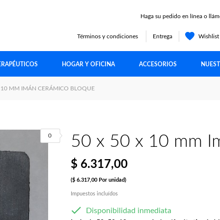
Haga su pedido en línea o llám
Términos y condiciones
Entrega
Wishlis
ERAPÉUTICOS
HOGAR Y OFICINA
ACCESORIOS
NUEST
 X 10 MM IMÁN CERÁMICO BLOQUE
0
50 x 50 x 10 mm I
$ 6.317,00
($ 6.317,00 Por unidad)
Impuestos incluídos

Disponibilidad inmediata