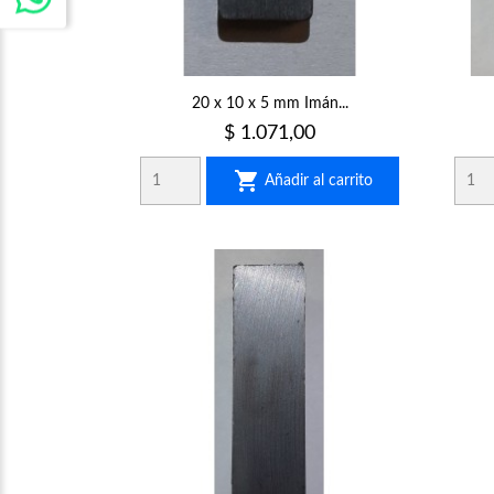
20 x 10 x 5 mm Imán...
Precio
$ 1.071,00

Añadir al carrito