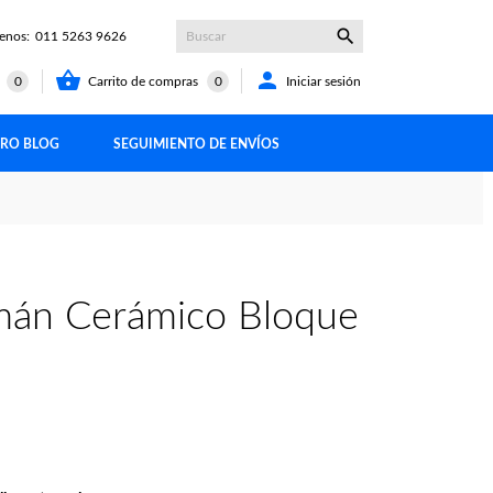

enos:
011 5263 9626


Carrito de compras
0
Iniciar sesión
t
0
RO BLOG
SEGUIMIENTO DE ENVÍOS
mán Cerámico Bloque