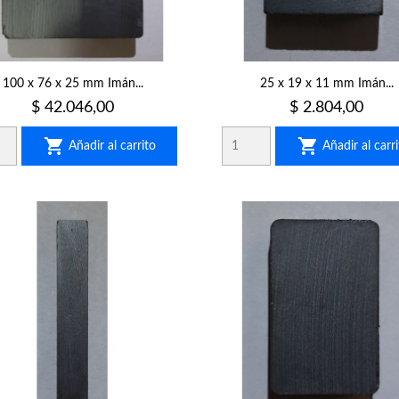
100 x 76 x 25 mm Imán...
25 x 19 x 11 mm Imán...
Precio
Precio
$ 42.046,00
$ 2.804,00


Añadir al carrito
Añadir al carri