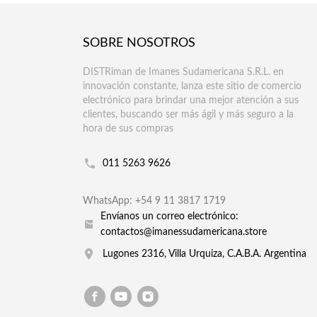
SOBRE NOSOTROS
DISTRiman de Imanes Sudamericana S.R.L. en
innovación constante, lanza este sitio de comercio
electrónico para brindar una mejor atención a sus
clientes, buscando ser más ágil y más seguro a la
hora de sus compras
011 5263 9626
WhatsApp: +54 9 11 3817 1719
Envíanos un correo electrónico:
contactos@imanessudamericana.store
Lugones 2316, Villa Urquiza, C.A.B.A. Argentina