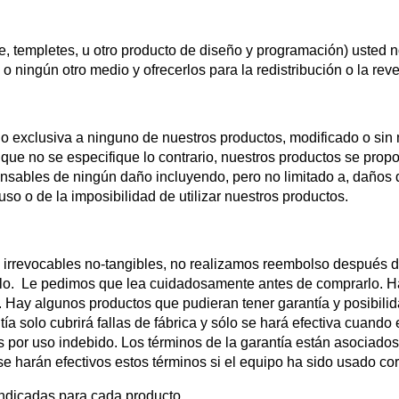
e, templetes, u otro producto de diseño y programación) usted 
 o ningún otro medio y ofrecerlos para la redistribución o la rev
 o exclusiva a ninguno de nuestros productos, modificado o sin 
ue no se especifique lo contrario, nuestros productos se propo
sables de ningún daño incluyendo, pero no limitado a, daños dir
so o de la imposibilidad de utilizar nuestros productos.
rrevocables no-tangibles, no realizamos reembolso después de 
rlo. Le pedimos que lea cuidadosamente antes de comprarlo. 
o. Hay algunos productos que pudieran tener garantía y posibili
tía solo cubrirá fallas de fábrica y sólo se hará efectiva cuand
por uso indebido. Los términos de la garantía están asociados 
e harán efectivos estos términos si el equipo ha sido usado cor
indicadas para cada producto.