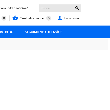

enos:
011 5263 9626


Carrito de compras
0
Iniciar sesión
t
0
RO BLOG
SEGUIMIENTO DE ENVÍOS