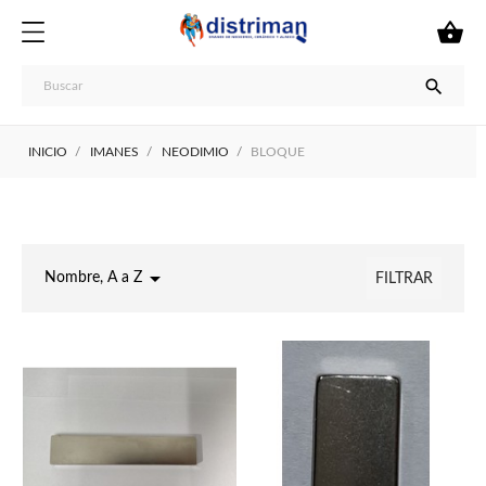


INICIO
IMANES
NEODIMIO
BLOQUE

Nombre, A a Z
FILTRAR