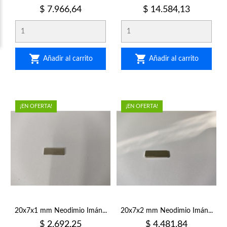
Precio
Precio
$ 7.966,64
$ 14.584,13


Añadir al carrito
Añadir al carrito
¡EN OFERTA!
¡EN OFERTA!
20x7x1 mm Neodimio Imán...
20x7x2 mm Neodimio Imán...
Precio
Precio
$ 2.692,25
$ 4.481,84