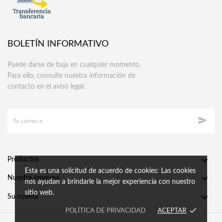
BOLETÍN INFORMATIVO
Puede darse de baja en cualquier momento.
Para ello, consulte nuestra información de
contacto en el aviso legal.


Productos
Esta es una solicitud de acuerdo de cookies: Las cookies

Nuestra empresa
nos ayudan a brindarle la mejor experiencia con nuestro
sitio web.

Su cuenta
done
POLÍTICA DE PRIVACIDAD
ACEPTAR