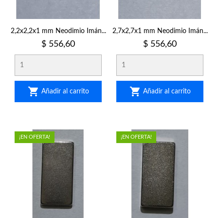
2,2x2,2x1 mm Neodimio Imán...
2,7x2,7x1 mm Neodimio Imán...
Precio
Precio
$ 556,60
$ 556,60


Añadir al carrito
Añadir al carrito
¡EN OFERTA!
¡EN OFERTA!