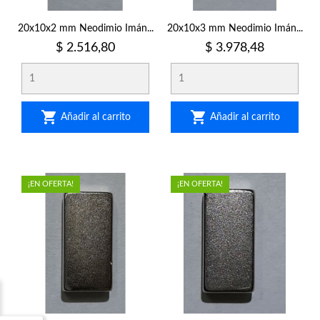
20x10x2 mm Neodimio Imán...
20x10x3 mm Neodimio Imán...
Precio
Precio
$ 2.516,80
$ 3.978,48


Añadir al carrito
Añadir al carrito
¡EN OFERTA!
¡EN OFERTA!