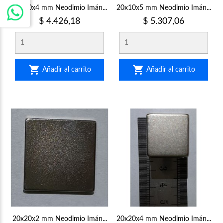
20x10x4 mm Neodimio Imán...
20x10x5 mm Neodimio Imán...
Precio
Precio
$ 4.426,18
$ 5.307,06


Añadir al carrito
Añadir al carrito
20x20x2 mm Neodimio Imán...
20x20x4 mm Neodimio Imán...