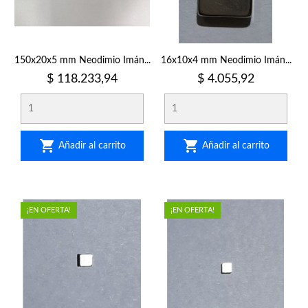
150x20x5 mm Neodimio Imán...
16x10x4 mm Neodimio Imán...
Precio
Precio
$ 118.233,94
$ 4.055,92


Añadir al carrito
Añadir al carrito
¡EN OFERTA!
¡EN OFERTA!