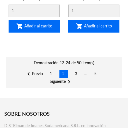


Añadir al carrito
Añadir al carrito
Demostración 13-24 de 50 item(s)

Previo
1
2
3
…
5

Siguiente
SOBRE NOSOTROS
DISTRiman de Imanes Sudamericana S.R.L. en innovación