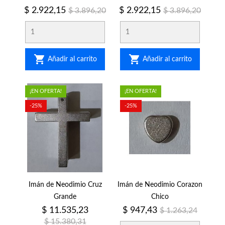
Precio
Precio
Precio
Precio
$ 2.922,15
$ 2.922,15
$ 3.896,20
$ 3.896,20
regular
regular


Añadir al carrito
Añadir al carrito
¡EN OFERTA!
¡EN OFERTA!
-25%
-25%
Imán de Neodimio Cruz
Imán de Neodimio Corazon
Grande
Chico
Precio
Precio
Precio
Precio
$ 11.535,23
$ 947,43
$ 1.263,24
regular
regular
$ 15.380,31