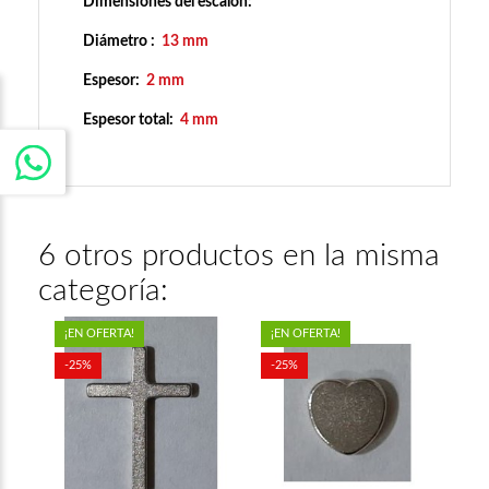
Dimensiones del escalón:
Diámetro :
13 mm
Espesor:
2 mm
Espesor total:
4 mm
6 otros productos en la misma
categoría:
¡EN OFERTA!
¡EN OFERTA!
-25%
-25%