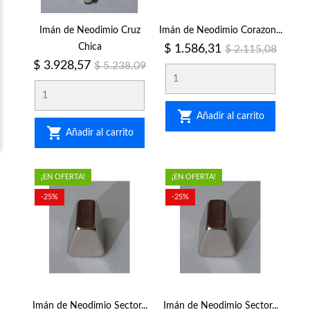
Imán de Neodimio Cruz
Imán de Neodimio Corazon...
Chica
Precio
Precio
$ 1.586,31
$ 2.115,08
regular
Precio
Precio
$ 3.928,57
$ 5.238,09
regular

Añadir al carrito

Añadir al carrito
¡EN OFERTA!
¡EN OFERTA!
-25%
-25%
Imán de Neodimio Sector...
Imán de Neodimio Sector...