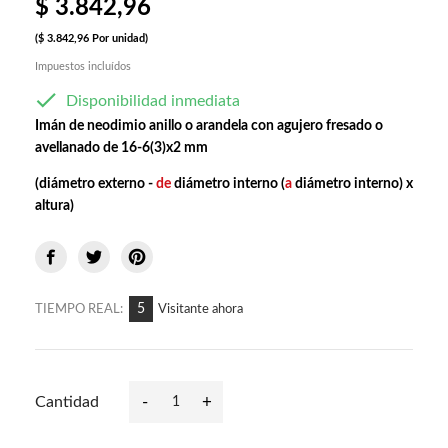
$ 3.842,96
($ 3.842,96 Por unidad)
Impuestos incluídos

Disponibilidad inmediata
Imán de neodimio anillo o arandela con agujero fresado o
avellanado
de 16-6(3)x2 mm
(diámetro externo -
de
diámetro interno (
a
diámetro interno) x
altura)
5
TIEMPO REAL:
Visitante ahora
-
+
Cantidad