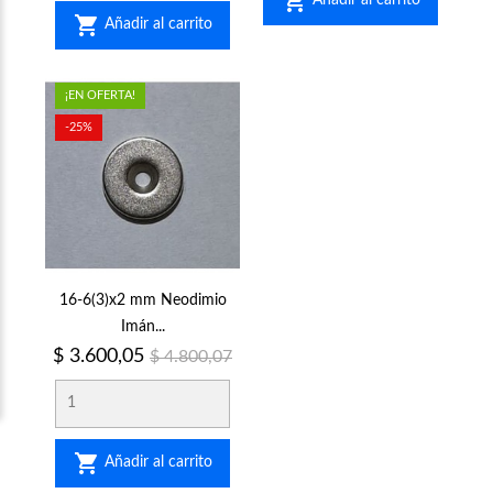

Añadir al carrito

Añadir al carrito
¡EN OFERTA!
-25%
16-6(3)x2 mm Neodimio
Imán...
Precio
Precio
$ 3.600,05
$ 4.800,07
regular

Añadir al carrito