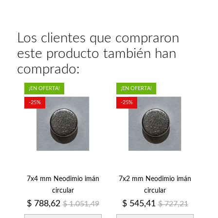
Los clientes que compraron
este producto también han
comprado:
¡EN OFERTA!
¡EN OFERTA!
-25%
-25%
7x4 mm Neodimio imán
7x2 mm Neodimio imán
circular
circular
Precio
Precio
Precio
Precio
$ 788,62
$ 545,41
$ 1.051,49
$ 727,21
regular
regular