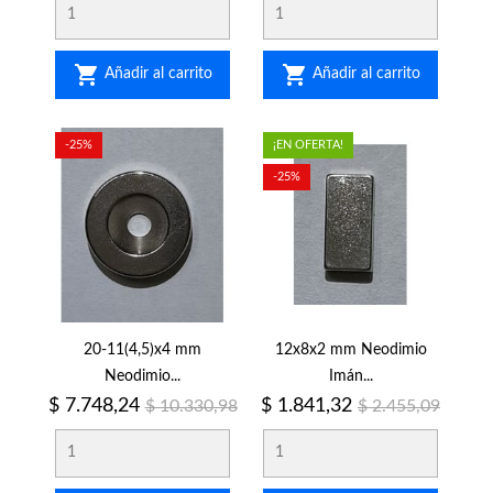


Añadir al carrito
Añadir al carrito
-25%
¡EN OFERTA!
-25%
20-11(4,5)x4 mm
12x8x2 mm Neodimio
Neodimio...
Imán...
Precio
Precio
Precio
Precio
$ 7.748,24
$ 1.841,32
$ 10.330,98
$ 2.455,09
regular
regular