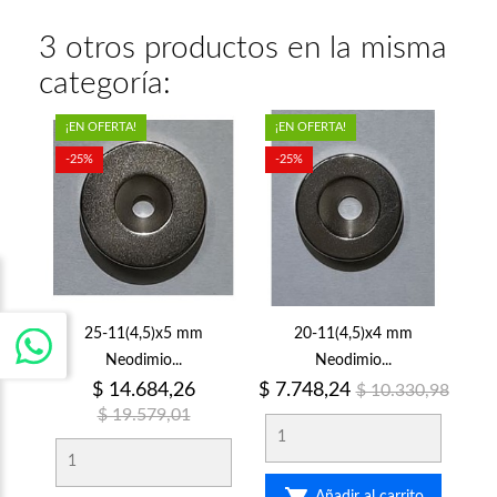
3 otros productos en la misma
categoría:
¡EN OFERTA!
¡EN OFERTA!
-25%
-25%
25-11(4,5)x5 mm
20-11(4,5)x4 mm
Neodimio...
Neodimio...
Precio
Precio
Precio
Precio
$ 14.684,26
$ 7.748,24
$ 10.330,98
regular
regular
$ 19.579,01