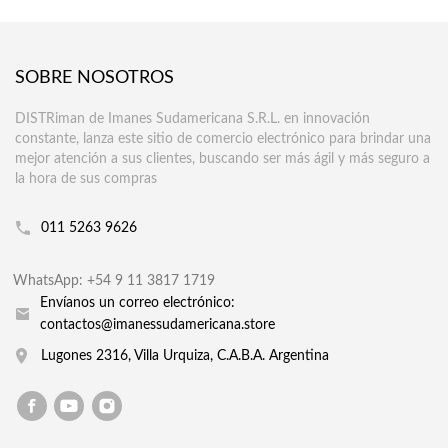
SOBRE NOSOTROS
DISTRiman de Imanes Sudamericana S.R.L. en innovación
constante, lanza este sitio de comercio electrónico para brindar una
mejor atención a sus clientes, buscando ser más ágil y más seguro a
la hora de sus compras
011 5263 9626
WhatsApp: +54 9 11 3817 1719
Envíanos un correo electrónico:
contactos@imanessudamericana.store
Lugones 2316, Villa Urquiza, C.A.B.A. Argentina