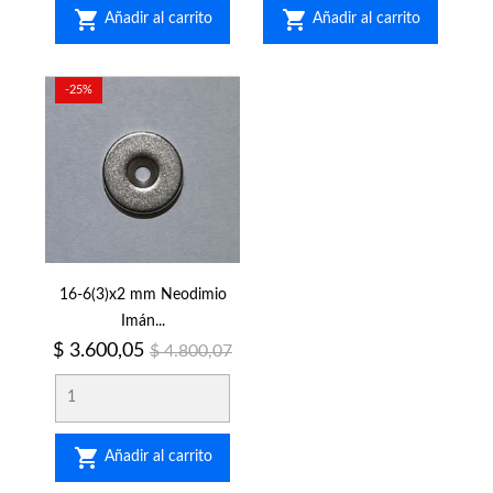


Añadir al carrito
Añadir al carrito
-25%
16-6(3)x2 mm Neodimio
Imán...
Precio
Precio
$ 3.600,05
$ 4.800,07
regular

Añadir al carrito