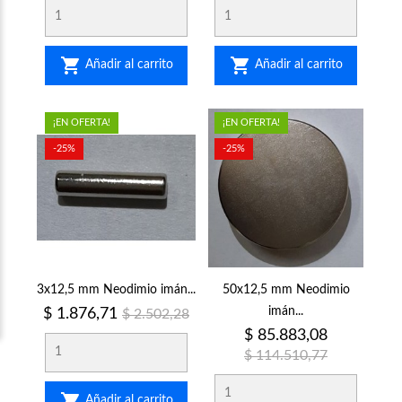


Añadir al carrito
Añadir al carrito
¡EN OFERTA!
¡EN OFERTA!
-25%
-25%
3x12,5 mm Neodimio imán...
50x12,5 mm Neodimio
Precio
Precio
imán...
$ 1.876,71
$ 2.502,28
regular
Precio
Precio
$ 85.883,08
regular
$ 114.510,77

Añadir al carrito