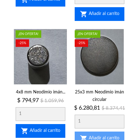

Añadir al carrito
¡EN OFERTA!
¡EN OFERTA!
-25%
-25%
4x8 mm Neodimio imán...
25x3 mm Neodimio imán
Precio
Precio
circular
$ 794,97
$ 1.059,96
regular
Precio
Precio
$ 6.280,81
$ 8.374,41
regular

Añadir al carrito

Añadir al carrito