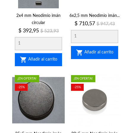
2x4 mm Neodimio imán
6x2,5 mm Neodimio imán...
circular
Precio
Precio
$ 710,57
$ 947,43
regular
Precio
Precio
$ 392,95
$ 523,93
regular

Añadir al carrito

Añadir al carrito
¡EN OFERTA!
¡EN OFERTA!
-25%
-25%