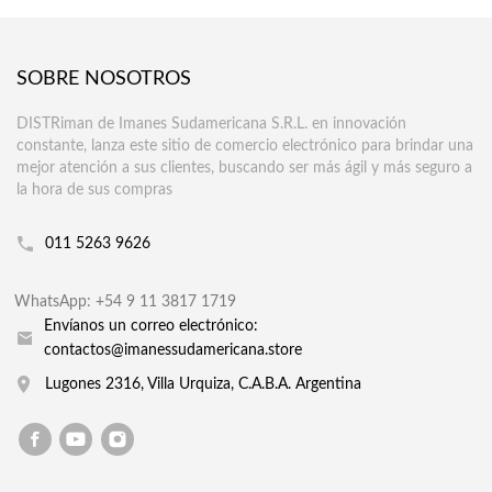
SOBRE NOSOTROS
DISTRiman de Imanes Sudamericana S.R.L. en innovación
constante, lanza este sitio de comercio electrónico para brindar una
mejor atención a sus clientes, buscando ser más ágil y más seguro a
la hora de sus compras
011 5263 9626
WhatsApp: +54 9 11 3817 1719
Envíanos un correo electrónico:
contactos@imanessudamericana.store
Lugones 2316, Villa Urquiza, C.A.B.A. Argentina