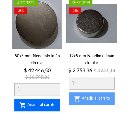
¡EN OFERTA!
¡EN OFERTA!
-25%
-25%
50x5 mm Neodimio imán
12x5 mm Neodimio imán
circular
circular
Precio
Precio
Precio
Precio
$ 42.446,50
$ 2.753,36
$ 3.671,14
regular
regular
$ 56.595,33

Añadir al carrito

Añadir al carrito