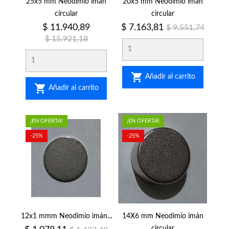
25x5 mm Neodimio imán
20x5 mm Neodimio imán
circular
circular
Precio
Precio
Precio
Precio
$ 11.940,89
$ 7.163,81
$ 9.551,74
regular
regular
$ 15.921,18

Añadir al carrito

Añadir al carrito
¡EN OFERTA!
¡EN OFERTA!
-25%
-25%
12x1 mmm Neodimio imán...
14X6 mm Neodimio imán
circular