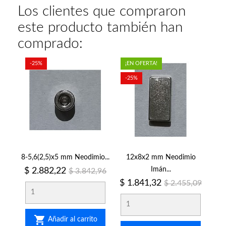
Los clientes que compraron
este producto también han
comprado:
-25%
¡EN OFERTA!
-25%
8-5,6(2,5)x5 mm Neodimio...
12x8x2 mm Neodimio
Precio
Precio
Imán...
$ 2.882,22
$ 3.842,96
regular
Precio
Precio
$ 1.841,32
$ 2.455,09
regular

Añadir al carrito