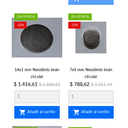
¡EN OFERTA!
¡EN OFERTA!
-25%
-25%
14x1 mm Neodimio imán
7x4 mm Neodimio imán
circular
circular
Precio
Precio
Precio
Precio
$ 1.416,61
$ 788,62
$ 1.888,81
$ 1.051,49
regular
regular


Añadir al carrito
Añadir al carrito