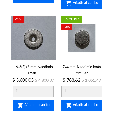

Añadir al carrito
-25%
¡EN OFERTA!
-25%
16-6(3)x2 mm Neodimio
7x4 mm Neodimio imán
Imán...
circular
Precio
Precio
Precio
Precio
$ 3.600,05
$ 788,62
$ 4.800,07
$ 1.051,49
regular
regular


Añadir al carrito
Añadir al carrito