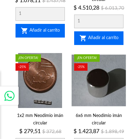
Precio
Precio
$ 1.078,11
$ 1.437,48
regular
Precio
Precio
$ 4.510,28
$ 6.013,70
regular

Añadir al carrito

Añadir al carrito
¡EN OFERTA!
¡EN OFERTA!
-25%
-25%
1x2 mm Neodimio imán
6x6 mm Neodimio imán
circular
circular
Precio
Precio
Precio
Precio
$ 279,51
$ 1.423,87
$ 372,68
$ 1.898,49
regular
regular