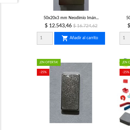
50x20x3 mm Neodimio Imán...
5
Precio
Precio
P
$ 12.543,46
$
$ 16.724,62
regular

Añadir al carrito
¡EN OFERTA!
¡EN 
-25%
-25%