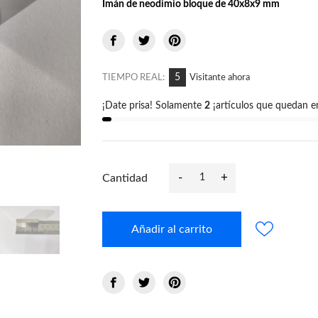
Imán de neodimio bloque de 40x8x9 mm
12
TIEMPO REAL:
Visitante ahora
¡Date prisa! Solamente
2
¡artículos que quedan e
-
+
Cantidad
Añadir al carrito