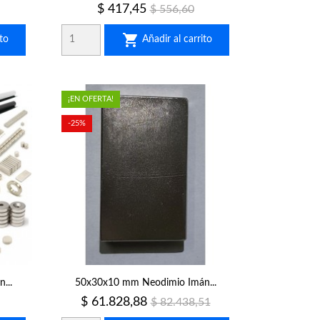
Precio
Precio
$ 417,45
$ 556,60
regular

to
Añadir al carrito
¡EN OFERTA!
-25%
...
50x30x10 mm Neodimio Imán...
Precio
Precio
$ 61.828,88
$ 82.438,51
regular