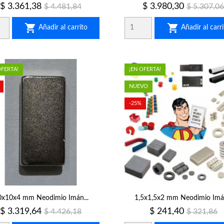
Precio
Precio
Precio
Precio
$ 3.361,38
$ 3.980,30
$ 4.481,84
$ 5.307,06
regular
regular


Añadir al carrito
Añadir al carri
OFERTA!
¡EN OFERTA!
NUEVO
-25%
0x10x4 mm Neodimio Imán...
1,5x1,5x2 mm Neodimio Imán
Precio
Precio
Precio
Precio
$ 3.319,64
$ 241,40
$ 4.426,18
$ 321,86
regular
regular