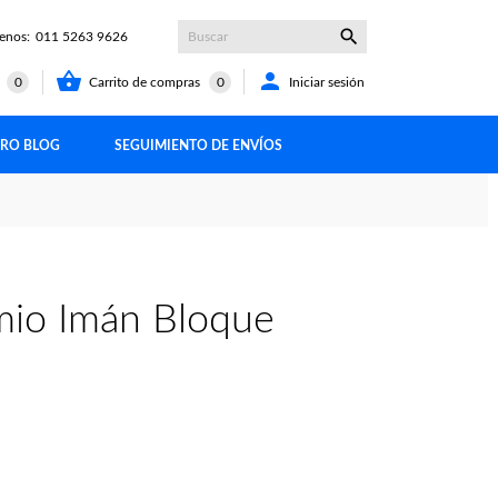

enos:
011 5263 9626


Carrito de compras
0
Iniciar sesión
t
0
RO BLOG
SEGUIMIENTO DE ENVÍOS
io Imán Bloque