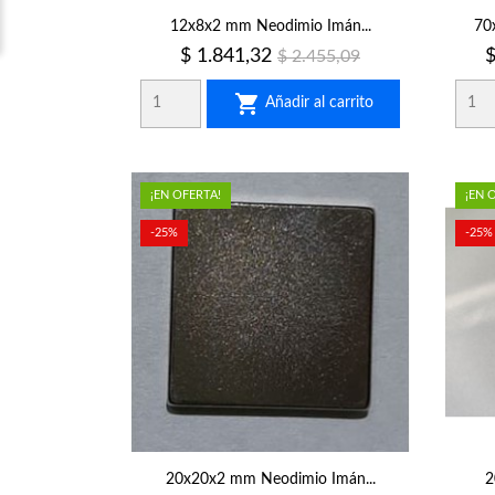
12x8x2 mm Neodimio Imán...
70
Precio
Precio
P
$ 1.841,32
$
$ 2.455,09
regular

Añadir al carrito
¡EN OFERTA!
¡EN 
-25%
-25%
20x20x2 mm Neodimio Imán...
2