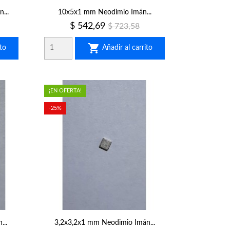
...
10x5x1 mm Neodimio Imán...
Precio
Precio
$ 542,69
$ 723,58
regular

to
Añadir al carrito
¡EN OFERTA!
-25%
..
3,2x3,2x1 mm Neodimio Imán...