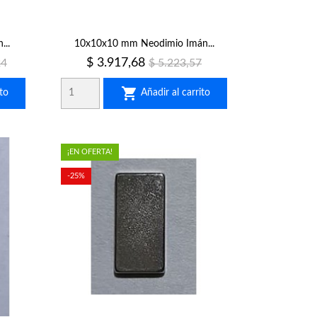
..
10x10x10 mm Neodimio Imán...
Precio
Precio
$ 3.917,68
24
$ 5.223,57
regular

to
Añadir al carrito
¡EN OFERTA!
-25%