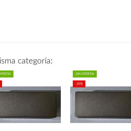
isma categoría:
OFERTA!
¡EN OFERTA!
-25%