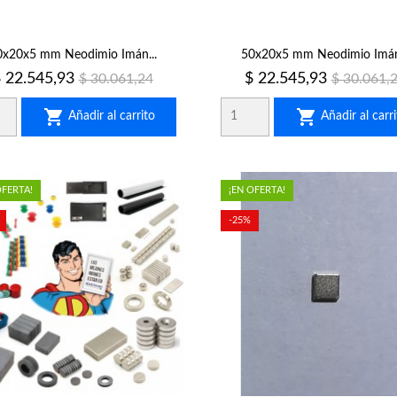
0x20x5 mm Neodimio Imán...
50x20x5 mm Neodimio Imán.
recio
Precio
Precio
Precio
 22.545,93
$ 22.545,93
$ 30.061,24
$ 30.061,
regular
regular


Añadir al carrito
Añadir al carri
OFERTA!
¡EN OFERTA!
-25%