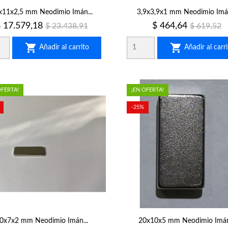
x11x2,5 mm Neodimio Imán...
3,9x3,9x1 mm Neodimio Imán
recio
Precio
Precio
Precio
 17.579,18
$ 464,64
$ 23.438,91
$ 619,52
regular
regular


Añadir al carrito
Añadir al carri
OFERTA!
¡EN OFERTA!
-25%
0x7x2 mm Neodimio Imán...
20x10x5 mm Neodimio Imán.