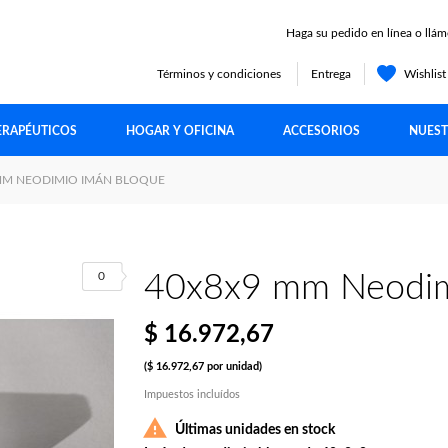
Haga su pedido en línea o llám
Términos y condiciones
Entrega
Wishlis
ERAPÉUTICOS
HOGAR Y OFICINA
ACCESORIOS
NUEST
MM NEODIMIO IMÁN BLOQUE
0
40x8x9 mm Neodim
$ 16.972,67
($ 16.972,67 por unidad)
Impuestos incluídos

Últimas unidades en stock