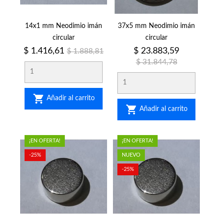
14x1 mm Neodimio imán
37x5 mm Neodimio imán
circular
circular
Precio
Precio
Precio
Precio
$ 1.416,61
$ 23.883,59
$ 1.888,81
regular
regular
$ 31.844,78

Añadir al carrito

Añadir al carrito
¡EN OFERTA!
¡EN OFERTA!
-25%
NUEVO
-25%