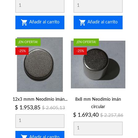


Añadir al carrito
Añadir al carrito
¡EN OFERTA!
¡EN OFERTA!
-25%
-25%
12x3 mmm Neodimio imán...
8x8 mm Neodimio imán
Precio
Precio
circular
$ 1.953,85
$ 2.605,13
regular
Precio
Precio
$ 1.693,40
$ 2.257,86
regular

Añadir al carrito