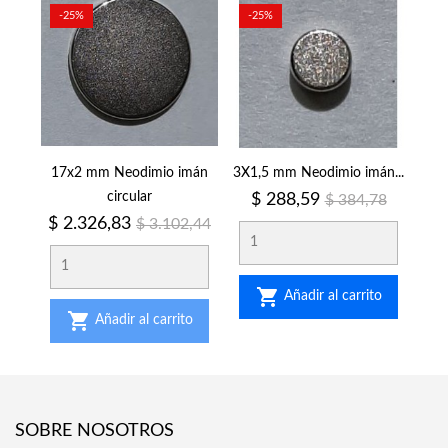
-25%
-25%
17x2 mm Neodimio imán
3X1,5 mm Neodimio imán...
circular
Precio
Precio
$ 288,59
$ 384,78
regular
Precio
Precio
$ 2.326,83
$ 3.102,44
regular

Añadir al carrito

Añadir al carrito
SOBRE NOSOTROS