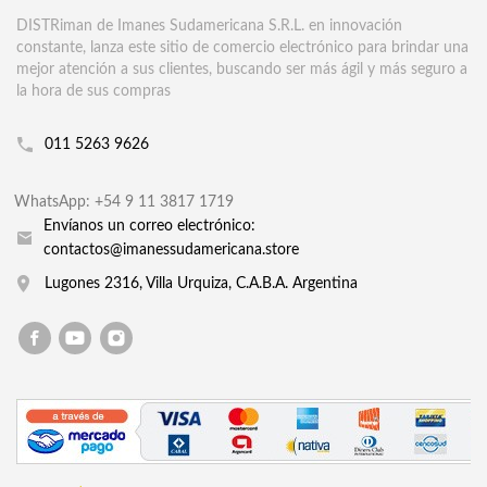
DISTRiman de Imanes Sudamericana S.R.L. en innovación
constante, lanza este sitio de comercio electrónico para brindar una
mejor atención a sus clientes, buscando ser más ágil y más seguro a
la hora de sus compras
011 5263 9626
WhatsApp: +54 9 11 3817 1719
Envíanos un correo electrónico:
contactos@imanessudamericana.store
Lugones 2316, Villa Urquiza, C.A.B.A. Argentina