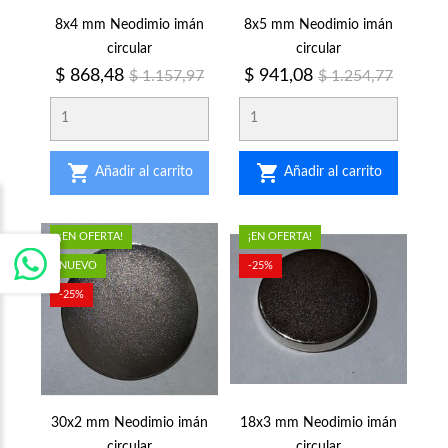
8x4 mm Neodimio imán
8x5 mm Neodimio imán
circular
circular
Precio
Precio
Precio
Precio
$ 868,48
$ 941,08
$ 1.157,97
$ 1.254,77
regular
regular


Añadir al carrito
Añadir al carrito
¡EN OFERTA!
¡EN OFERTA!
NUEVO
-25%
-25%
30x2 mm Neodimio imán
18x3 mm Neodimio imán
circular
circular