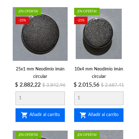
¡EN OFERTA!
¡EN OFERTA!
-25%
-25%
25x1 mm Neodimio imán
10x4 mm Neodimio imán
circular
circular
Precio
Precio
Precio
Precio
$ 2.882,22
$ 2.015,56
$ 3.842,96
$ 2.687,41
regular
regular


Añadir al carrito
Añadir al carrito
¡EN OFERTA!
¡EN OFERTA!