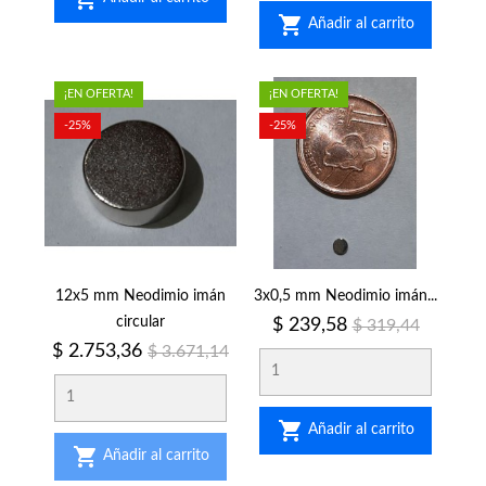

Añadir al carrito
¡EN OFERTA!
¡EN OFERTA!
-25%
-25%
12x5 mm Neodimio imán
3x0,5 mm Neodimio imán...
circular
Precio
Precio
$ 239,58
$ 319,44
regular
Precio
Precio
$ 2.753,36
$ 3.671,14
regular

Añadir al carrito

Añadir al carrito