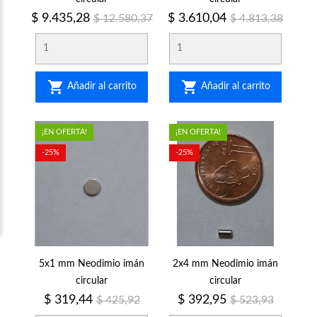
Precio
Precio
Precio
Precio
$ 9.435,28
$ 3.610,04
$ 12.580,37
$ 4.813,38
regular
regular


Añadir al carrito
Añadir al carrito
¡EN OFERTA!
¡EN OFERTA!
-25%
-25%
5x1 mm Neodimio imán
2x4 mm Neodimio imán
circular
circular
Precio
Precio
Precio
Precio
$ 319,44
$ 392,95
$ 425,92
$ 523,93
regular
regular