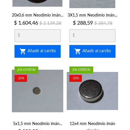
20x0,6 mm Neodimio imán...
3X1,5 mm Neodimio imán...
Precio
Precio
Precio
Precio
$ 1.604,46
$ 288,59
$ 2.139,28
$ 384,78
regular
regular


Añadir al carrito
Añadir al carrito
¡EN OFERTA!
¡EN OFERTA!
-25%
-25%
5x1,5 mm Neodimio imán...
12x4 mm Neodimio imán