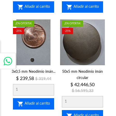


Añadir al carrito
Añadir al carrito
¡EN OFERTA!
¡EN OFERTA!
-25%
-25%
3x0,5 mm Neodimio imán...
50x5 mm Neodimio imán
Precio
Precio
circular
$ 239,58
$ 319,44
regular
Precio
Precio
$ 42.446,50
regular
$ 56.595,33

Añadir al carrito

Añadir al carrito