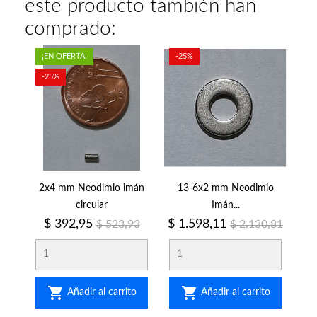
este producto también han
comprado:
¡EN OFERTA!
-25%
-25%
2x4 mm Neodimio imán
13-6x2 mm Neodimio
circular
Imán...
Precio
Precio
Precio
Precio
$ 392,95
$ 1.598,11
$ 523,93
$ 2.130,81
regular
regular


Añadir al carrito
Añadir al carrito