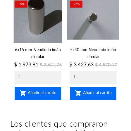
-25%
-25%
6x15 mm Neodimio imán
5x40 mm Neodimio imán
circular
circular
Precio
Precio
Precio
Precio
$ 1.973,81
$ 3.427,63
$ 2.631,75
$ 4.570,17
regular
regular


Añadir al carrito
Añadir al carrito
Los clientes que compraron