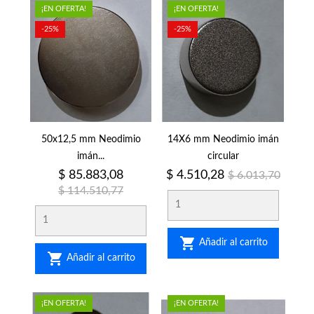
¡EN OFERTA!
¡EN OFERTA!
-25%
-25%
50x12,5 mm Neodimio
14X6 mm Neodimio imán
imán...
circular
Precio
Precio
Precio
Precio
$ 85.883,08
$ 4.510,28
$ 6.013,70
regular
regular
$ 114.510,77

Añadir al carrito

Añadir al carrito
¡EN OFERTA!
¡EN OFERTA!