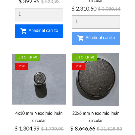
Precio
Precio
circular
$ 392,95
$ 523,93
regular
Precio
Precio
$ 2.310,50
$ 3.080,66
regular

Añadir al carrito

Añadir al carrito
¡EN OFERTA!
¡EN OFERTA!
-25%
-25%
4x10 mm Neodimio imán
20x6 mm Neodimio imán
circular
circular
Precio
Precio
Precio
Precio
$ 1.304,99
$ 8.646,66
$ 1.739,98
$ 11.528,88