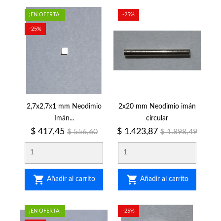
¡EN OFERTA!
-25%
-25%
2,7x2,7x1 mm Neodimio
2x20 mm Neodimio imán
Imán...
circular
Precio
Precio
Precio
Precio
$ 417,45
$ 1.423,87
$ 556,60
$ 1.898,49
regular
regular


Añadir al carrito
Añadir al carrito
¡EN OFERTA!
-25%