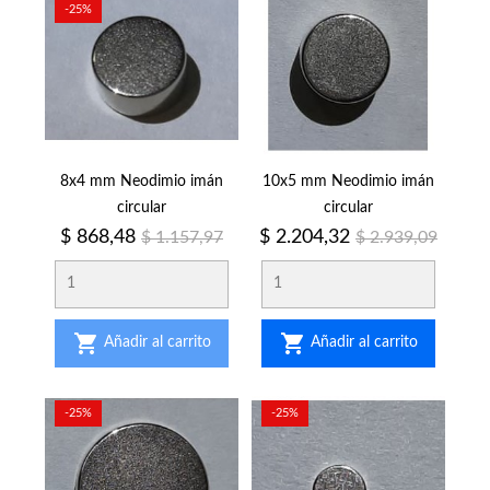
-25%
8x4 mm Neodimio imán
10x5 mm Neodimio imán
circular
circular
Precio
Precio
Precio
Precio
$ 868,48
$ 2.204,32
$ 1.157,97
$ 2.939,09
regular
regular


Añadir al carrito
Añadir al carrito
-25%
-25%