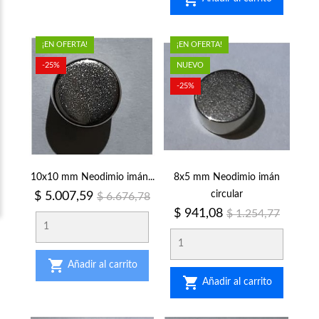
¡EN OFERTA!
¡EN OFERTA!
-25%
NUEVO
-25%
10x10 mm Neodimio imán...
8x5 mm Neodimio imán
Precio
Precio
circular
$ 5.007,59
$ 6.676,78
regular
Precio
Precio
$ 941,08
$ 1.254,77
regular

Añadir al carrito

Añadir al carrito