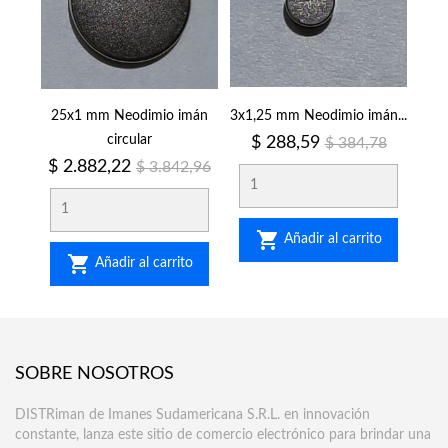
25x1 mm Neodimio imán
3x1,25 mm Neodimio imán...
circular
Precio
Precio
$ 288,59
$ 384,78
regular
Precio
Precio
$ 2.882,22
$ 3.842,96
regular

Añadir al carrito

Añadir al carrito
SOBRE NOSOTROS
DISTRiman de Imanes Sudamericana S.R.L. en innovación
constante, lanza este sitio de comercio electrónico para brindar una