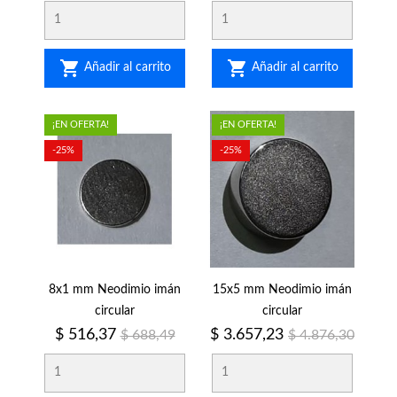
regular
regular


Añadir al carrito
Añadir al carrito
¡EN OFERTA!
¡EN OFERTA!
-25%
-25%
8x1 mm Neodimio imán
15x5 mm Neodimio imán
circular
circular
Precio
Precio
Precio
Precio
$ 516,37
$ 3.657,23
$ 688,49
$ 4.876,30
regular
regular