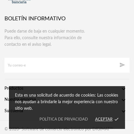
BOLETÍN INFORMATIVO
Puede darse de baja en cualquier momento.
Para ello, consulte nuestra información de
contacto en el aviso legal.


Productos
Esta es una solicitud de acuerdo de cookies: Las cookies

Nuestra empresa
nos ayudan a brindarle la mejor experiencia con nuestro
sitio web.

Su cuenta
done
POLÍTICA DE PRIVACIDAD
ACEPTAR
© 2020- Software de comercio electrónico por DIGIMAT™