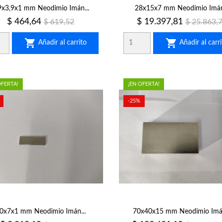
9x3,9x1 mm Neodimio Imán...
28x15x7 mm Neodimio Imán.
Precio
Precio
Precio
Precio
$ 464,64
$ 19.397,81
$ 619,52
$ 25.863,
regular
regular


Añadir al carrito
Añadir al carri
OFERTA!
¡EN OFERTA!
-25%
0x7x1 mm Neodimio Imán...
70x40x15 mm Neodimio Imán