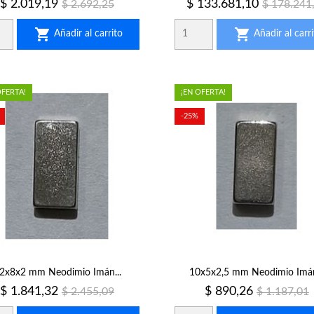
Precio
Precio
Precio
Precio
$ 2.019,19
$ 133.681,10
$ 2.692,25
$ 178.241
regular
regular


Añadir al carrito
Añadir al carri
OFERTA!
¡EN OFERTA!
-25%
2x8x2 mm Neodimio Imán...
10x5x2,5 mm Neodimio Imán
Precio
Precio
Precio
Precio
$ 1.841,32
$ 890,26
$ 2.455,09
$ 1.187,01
regular
regular