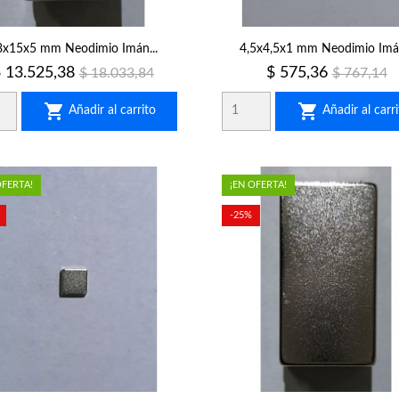
8x15x5 mm Neodimio Imán...
4,5x4,5x1 mm Neodimio Imán
recio
Precio
Precio
Precio
 13.525,38
$ 575,36
$ 18.033,84
$ 767,14
regular
regular


Añadir al carrito
Añadir al carri
OFERTA!
¡EN OFERTA!
-25%