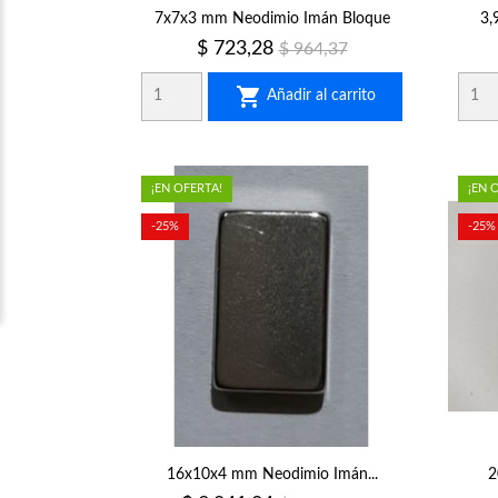
7x7x3 mm Neodimio Imán Bloque
3,
Precio
Precio
$ 723,28
$ 964,37
regular

Añadir al carrito
¡EN OFERTA!
¡EN 
-25%
-25%
16x10x4 mm Neodimio Imán...
2