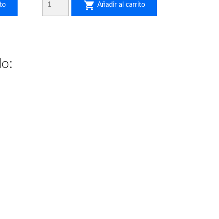

to
Añadir al carrito
do: